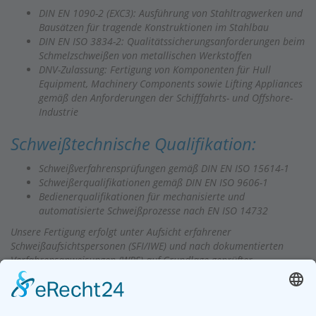
DIN EN 1090-2 (EXC3): Ausführung von Stahltragwerken und
Bausätzen für tragende Konstruktionen im Stahlbau
DIN EN ISO 3834-2: Qualitätssicherungsanforderungen beim
Schmelzschweißen von metallischen Werkstoffen
DNV-Zulassung: Fertigung von Komponenten für Hull
Equipment, Machinery Components sowie Lifting Appliances
gemäß den Anforderungen der Schifffahrts- und Offshore-
Industrie
Schweißtechnische Qualifikation:
Schweißverfahrensprüfungen gemäß DIN EN ISO 15614-1
Schweißerqualifikationen gemäß DIN EN ISO 9606-1
Bedienerqualifikationen für mechanisierte und
automatisierte Schweißprozesse nach EN ISO 14732
Unsere Fertigung erfolgt unter Aufsicht erfahrener
Schweißaufsichtspersonen (SFI/IWE) und nach dokumentierten
Verfahrensanweisungen (WPS) auf Grundlage geprüfter
Verfahrensprüfungen (WPQR). Die lückenlose Qualitätssicherung
erfolgt durch kontinuierliche Prüf- und Dokumentationsprozesse.
Wir stehen für technisch ausgereifte, wiederholgenaue und