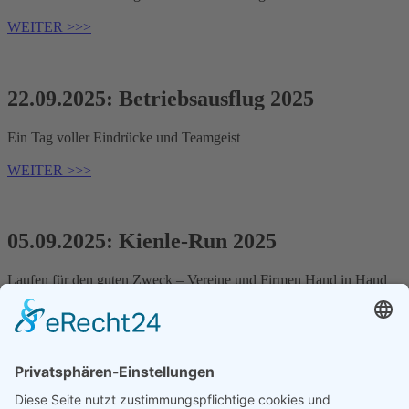
WEITER >>>
22.09.2025: Betriebsausflug 2025
Ein Tag voller Eindrücke und Teamgeist
WEITER >>>
05.09.2025: Kienle-Run 2025
Laufen für den guten Zweck – Vereine und Firmen Hand in Hand
WEITER >>>
« Anfang
« Zurück
1
2